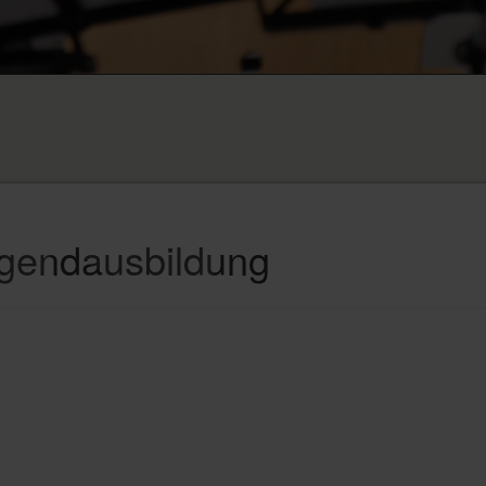
gendausbildung
Eines ist unbestritten: ein Musikinstrument zu spielen, ist für
Kinder uneingeschränkt positiv. Studien beweisen, dass
musizierende Jungen und Mädchen sich besser