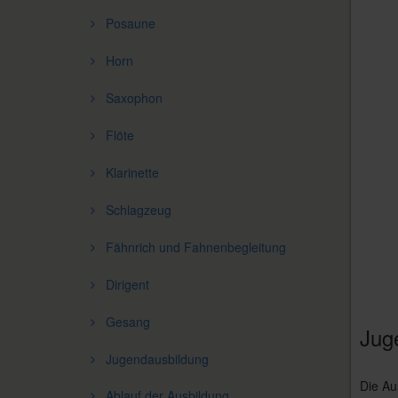
Posaune
Horn
Saxophon
Flöte
Klarinette
Schlagzeug
Fähnrich und Fahnenbegleitung
Dirigent
Gesang
Jug
Jugendausbildung
Die Au
Ablauf der Ausbildung