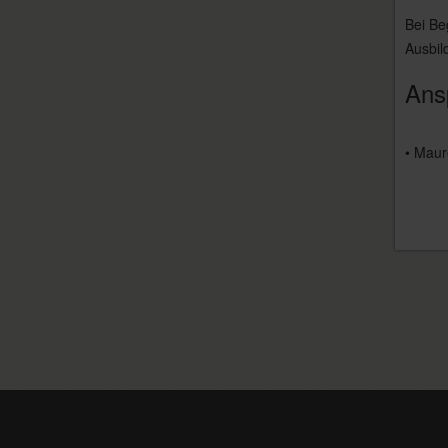
Bei Be
Ausbil
Ans
• Maur