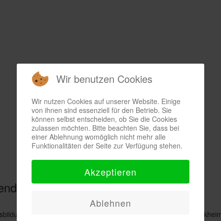
konzentrieren können. Wenn sie über Jahre bei ihren
Übungen bleiben, haben sie ein besseres Wortgedächtnis
und größere räumliche-mathematiche Fähigkeiten, sind
toleranter, weniger aggressiv und sozial kompetenter. Musik
dürfte einer der stärksten Stimulation überhaupt für die
Entwicklung des menschlichen Denkorgans sein. So sind
Wir benutzen Cookies
bestimmte Bereiche im Gehirn ausgebildeter Musiker bis zu
130 Prozent größer als bei Nicht-Musikern.
Wir nutzen Cookies auf unserer Website. Einige
GEO Nr. 11/2004
von ihnen sind essenziell für den Betrieb. Sie
können selbst entscheiden, ob Sie die Cookies
zulassen möchten. Bitte beachten Sie, dass bei
einer Ablehnung womöglich nicht mehr alle
Funktionalitäten der Seite zur Verfügung stehen.
Akzeptieren
endausbildung
Ablehnen
sbildung von Nachwuchsmusikanten nimmt beim Musikverein Berkhei