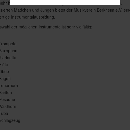
sehr hohen Stellenwert ein. Die Jugend ist die Zukunft des Vereins.
ssierten Mädchen und Jungen bietet der Musikverein Berkheim e.V. ein
rtige Instrumentalausbildung.
swahl der möglichen Instrumente ist sehr vielfältig:
 Trompete
 Saxophon
Klarinette
Flöte
 Oboe
Fagott
 Tenorhorn
Bariton
 Posaune
 Waldhorn
 Tuba
 Schlagzeug