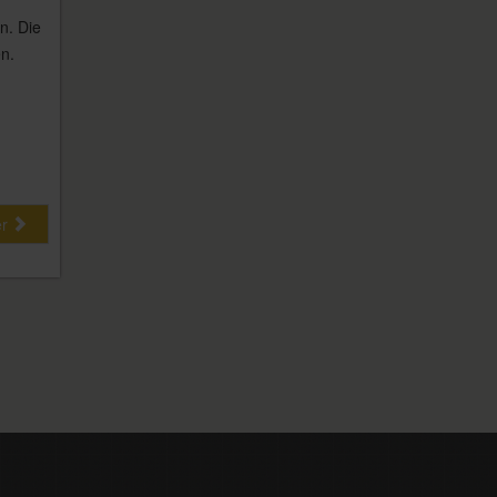
n. Die
n.
er