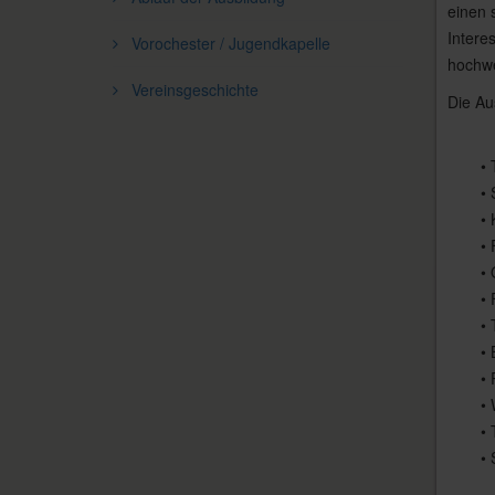
einen 
Intere
Vorochester / Jugendkapelle
hochwe
Vereinsgeschichte
Die Au
•
•
• 
• 
•
• 
•
• 
•
•
•
•